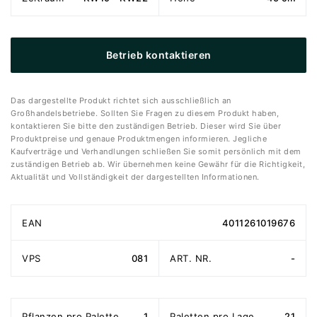
Betrieb kontaktieren
Das dargestellte Produkt richtet sich ausschließlich an
Großhandelsbetriebe. Sollten Sie Fragen zu diesem Produkt haben,
kontaktieren Sie bitte den zuständigen Betrieb. Dieser wird Sie über
Produktpreise und genaue Produktmengen informieren. Jegliche
Kaufverträge und Verhandlungen schließen Sie somit persönlich mit dem
zuständigen Betrieb ab. Wir übernehmen keine Gewähr für die Richtigkeit,
Aktualität und Vollständigkeit der dargestellten Informationen.
EAN
4011261019676
VPS
081
ART. NR.
-
Pflanzen pro Palette
1
Paletten pro Lage
21