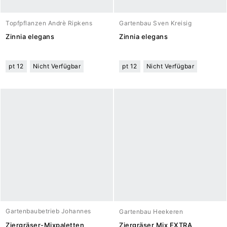
Topfpflanzen Andrè Ripkens
Gartenbau Sven Kreisig
Zinnia elegans
Zinnia elegans
pt 12
Nicht Verfügbar
pt 12
Nicht Verfügbar
Gartenbaubetrieb Johannes
Gartenbau Heekeren
Meuwesen
Ziergräser-Mixpaletten
Ziergräser Mix EXTRA