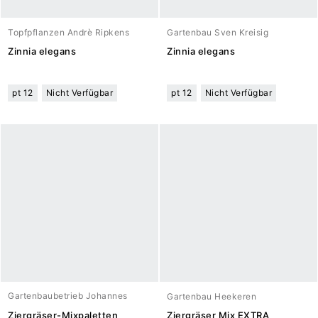
Topfpflanzen Andrè Ripkens
Gartenbau Sven Kreisig
Zinnia elegans
Zinnia elegans
pt 12
Nicht Verfügbar
pt 12
Nicht Verfügbar
Gartenbaubetrieb Johannes
Gartenbau Heekeren
Meuwesen
Ziergräser-Mixpaletten
Ziergräser Mix EXTRA