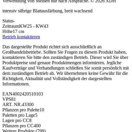
Verwendung von Medien nur nach Absprache. © 2026 ADH
intensiv silbrige Blattausfärbung, breit wachsend
Status
-
Zeitraum
KW25 - KW43
Höhe
17 cm
Betrieb kontaktieren
Das dargestellte Produkt richtet sich ausschließlich an
Großhandelsbetriebe. Sollten Sie Fragen zu diesem Produkt haben,
kontaktieren Sie bitte den zuständigen Betrieb. Dieser wird Sie über
Produktpreise und genaue Produktmengen informieren. Jegliche
Kaufverträge und Verhandlungen schließen Sie somit persönlich mit
dem zuständigen Betrieb ab. Wir übernehmen keine Gewähr für die
Richtigkeit, Aktualität und Vollständigkeit der dargestellten
Informationen.
EAN
4002420510103
VPS
81
ART. NR.
43300
Pflanzen pro Palette
10
Paletten pro Lage
5
Lagen pro CC
8
Pflanzen pro CC
400
Weitere Produkte
(799)