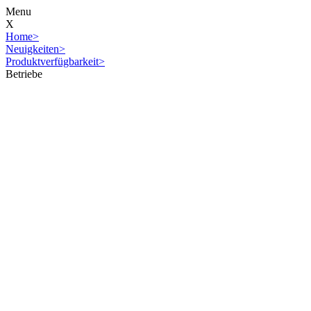
Menu
X
Home
>
Neuigkeiten
>
Produktverfügbarkeit
>
Betriebe