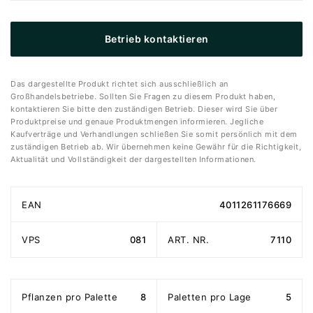
Betrieb kontaktieren
Das dargestellte Produkt richtet sich ausschließlich an
Großhandelsbetriebe. Sollten Sie Fragen zu diesem Produkt haben,
kontaktieren Sie bitte den zuständigen Betrieb. Dieser wird Sie über
Produktpreise und genaue Produktmengen informieren. Jegliche
Kaufverträge und Verhandlungen schließen Sie somit persönlich mit dem
zuständigen Betrieb ab. Wir übernehmen keine Gewähr für die Richtigkeit,
Aktualität und Vollständigkeit der dargestellten Informationen.
EAN
4011261176669
VPS
081
ART. NR.
7110
Pflanzen pro Palette
8
Paletten pro Lage
5