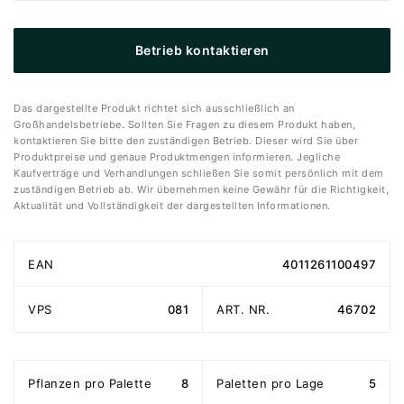
Betrieb kontaktieren
Das dargestellte Produkt richtet sich ausschließlich an
Großhandelsbetriebe. Sollten Sie Fragen zu diesem Produkt haben,
kontaktieren Sie bitte den zuständigen Betrieb. Dieser wird Sie über
Produktpreise und genaue Produktmengen informieren. Jegliche
Kaufverträge und Verhandlungen schließen Sie somit persönlich mit dem
zuständigen Betrieb ab. Wir übernehmen keine Gewähr für die Richtigkeit,
Aktualität und Vollständigkeit der dargestellten Informationen.
EAN
4011261100497
VPS
081
ART. NR.
46702
Pflanzen pro Palette
8
Paletten pro Lage
5