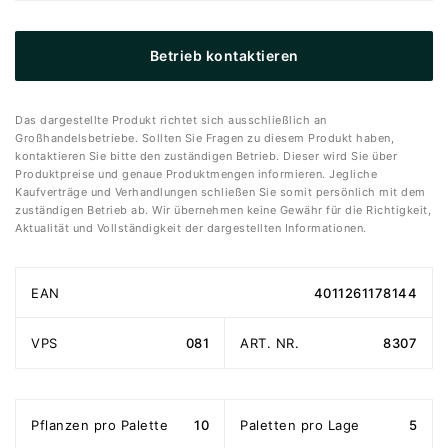
Betrieb kontaktieren
Das dargestellte Produkt richtet sich ausschließlich an
Großhandelsbetriebe. Sollten Sie Fragen zu diesem Produkt haben,
kontaktieren Sie bitte den zuständigen Betrieb. Dieser wird Sie über
Produktpreise und genaue Produktmengen informieren. Jegliche
Kaufverträge und Verhandlungen schließen Sie somit persönlich mit dem
zuständigen Betrieb ab. Wir übernehmen keine Gewähr für die Richtigkeit,
Aktualität und Vollständigkeit der dargestellten Informationen.
EAN
4011261178144
VPS
081
ART. NR.
8307
Pflanzen pro Palette
10
Paletten pro Lage
5