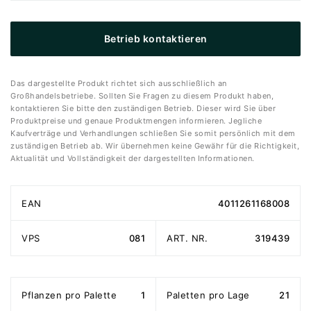
Betrieb kontaktieren
Das dargestellte Produkt richtet sich ausschließlich an
Großhandelsbetriebe. Sollten Sie Fragen zu diesem Produkt haben,
kontaktieren Sie bitte den zuständigen Betrieb. Dieser wird Sie über
Produktpreise und genaue Produktmengen informieren. Jegliche
Kaufverträge und Verhandlungen schließen Sie somit persönlich mit dem
zuständigen Betrieb ab. Wir übernehmen keine Gewähr für die Richtigkeit,
Aktualität und Vollständigkeit der dargestellten Informationen.
EAN
4011261168008
VPS
081
ART. NR.
319439
Pflanzen pro Palette
1
Paletten pro Lage
21