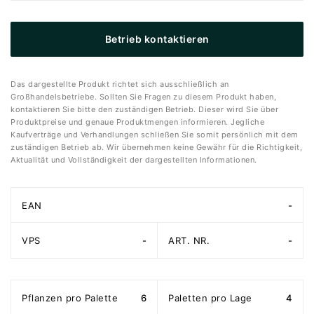
Betrieb kontaktieren
Das dargestellte Produkt richtet sich ausschließlich an
Großhandelsbetriebe. Sollten Sie Fragen zu diesem Produkt haben,
kontaktieren Sie bitte den zuständigen Betrieb. Dieser wird Sie über
Produktpreise und genaue Produktmengen informieren. Jegliche
Kaufverträge und Verhandlungen schließen Sie somit persönlich mit dem
zuständigen Betrieb ab. Wir übernehmen keine Gewähr für die Richtigkeit,
Aktualität und Vollständigkeit der dargestellten Informationen.
EAN
-
VPS
-
ART. NR.
-
Pflanzen pro Palette
6
Paletten pro Lage
4