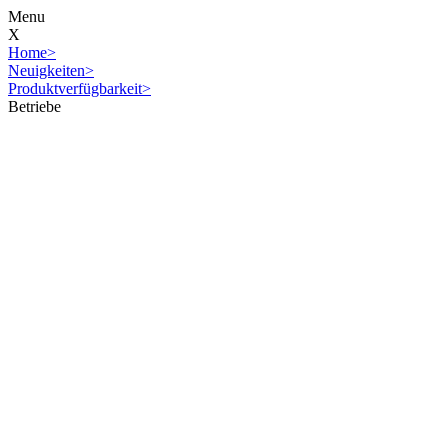
Menu
X
Home
>
Neuigkeiten
>
Produktverfügbarkeit
>
Betriebe