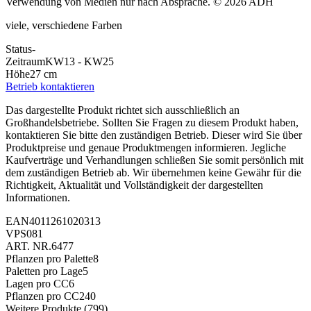
Verwendung von Medien nur nach Absprache. © 2026 ADH
viele, verschiedene Farben
Status
-
Zeitraum
KW13 - KW25
Höhe
27 cm
Betrieb kontaktieren
Das dargestellte Produkt richtet sich ausschließlich an
Großhandelsbetriebe. Sollten Sie Fragen zu diesem Produkt haben,
kontaktieren Sie bitte den zuständigen Betrieb. Dieser wird Sie über
Produktpreise und genaue Produktmengen informieren. Jegliche
Kaufverträge und Verhandlungen schließen Sie somit persönlich mit
dem zuständigen Betrieb ab. Wir übernehmen keine Gewähr für die
Richtigkeit, Aktualität und Vollständigkeit der dargestellten
Informationen.
EAN
4011261020313
VPS
081
ART. NR.
6477
Pflanzen pro Palette
8
Paletten pro Lage
5
Lagen pro CC
6
Pflanzen pro CC
240
Weitere Produkte
(799)