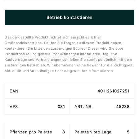
Betrieb kontaktieren
Das dargestellte Produkt richtet sich ausschließlich an
Großhandelsbetriebe. Sollten Sie Fragen zu diesem Produkt haben,
kontaktieren Sie bitte den zuständigen Betrieb. Dieser wird Sie über
Produktpreise und genaue Produktmengen informieren. Jegliche
Kaufverträge und Verhandlungen schließen Sie somit persönlich mit dem
zuständigen Betrieb ab. Wir übernehmen keine Gewähr für die Richtigkeit,
Aktualität und Vollständigkeit der dargestellten Informationen.
EAN
4011261027251
VPS
081
ART. NR.
45238
Pflanzen pro Palette
8
Paletten pro Lage
5