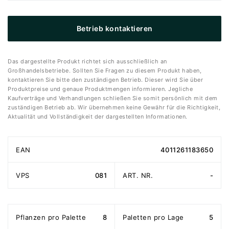
Betrieb kontaktieren
Das dargestellte Produkt richtet sich ausschließlich an
Großhandelsbetriebe. Sollten Sie Fragen zu diesem Produkt haben,
kontaktieren Sie bitte den zuständigen Betrieb. Dieser wird Sie über
Produktpreise und genaue Produktmengen informieren. Jegliche
Kaufverträge und Verhandlungen schließen Sie somit persönlich mit dem
zuständigen Betrieb ab. Wir übernehmen keine Gewähr für die Richtigkeit,
Aktualität und Vollständigkeit der dargestellten Informationen.
EAN
4011261183650
VPS
081
ART. NR.
-
Pflanzen pro Palette
8
Paletten pro Lage
5