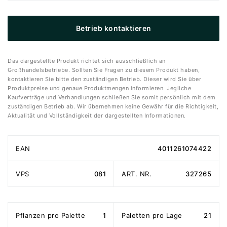
Betrieb kontaktieren
Das dargestellte Produkt richtet sich ausschließlich an
Großhandelsbetriebe. Sollten Sie Fragen zu diesem Produkt haben,
kontaktieren Sie bitte den zuständigen Betrieb. Dieser wird Sie über
Produktpreise und genaue Produktmengen informieren. Jegliche
Kaufverträge und Verhandlungen schließen Sie somit persönlich mit dem
zuständigen Betrieb ab. Wir übernehmen keine Gewähr für die Richtigkeit,
Aktualität und Vollständigkeit der dargestellten Informationen.
EAN
4011261074422
VPS
081
ART. NR.
327265
Pflanzen pro Palette
1
Paletten pro Lage
21