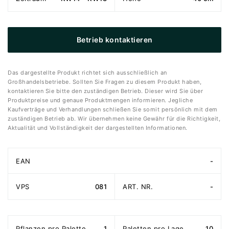
Betrieb kontaktieren
Das dargestellte Produkt richtet sich ausschließlich an
Großhandelsbetriebe. Sollten Sie Fragen zu diesem Produkt haben,
kontaktieren Sie bitte den zuständigen Betrieb. Dieser wird Sie über
Produktpreise und genaue Produktmengen informieren. Jegliche
Kaufverträge und Verhandlungen schließen Sie somit persönlich mit dem
zuständigen Betrieb ab. Wir übernehmen keine Gewähr für die Richtigkeit,
Aktualität und Vollständigkeit der dargestellten Informationen.
EAN
-
VPS
081
ART. NR.
-
Pflanzen pro Palette
1
Paletten pro Lage
10