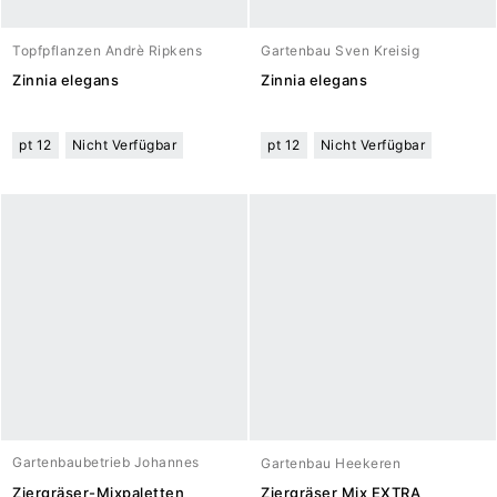
Topfpflanzen Andrè Ripkens
Gartenbau Sven Kreisig
Zinnia elegans
Zinnia elegans
pt 12
Nicht Verfügbar
pt 12
Nicht Verfügbar
Gartenbaubetrieb Johannes
Gartenbau Heekeren
Meuwesen
Ziergräser-Mixpaletten
Ziergräser Mix EXTRA