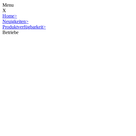
Menu
X
Home
>
Neuigkeiten
>
Produktverfügbarkeit
>
Betriebe