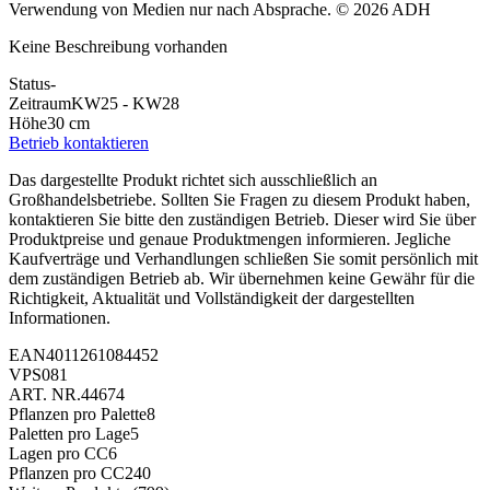
Verwendung von Medien nur nach Absprache. © 2026 ADH
Keine Beschreibung vorhanden
Status
-
Zeitraum
KW25 - KW28
Höhe
30 cm
Betrieb kontaktieren
Das dargestellte Produkt richtet sich ausschließlich an
Großhandelsbetriebe. Sollten Sie Fragen zu diesem Produkt haben,
kontaktieren Sie bitte den zuständigen Betrieb. Dieser wird Sie über
Produktpreise und genaue Produktmengen informieren. Jegliche
Kaufverträge und Verhandlungen schließen Sie somit persönlich mit
dem zuständigen Betrieb ab. Wir übernehmen keine Gewähr für die
Richtigkeit, Aktualität und Vollständigkeit der dargestellten
Informationen.
EAN
4011261084452
VPS
081
ART. NR.
44674
Pflanzen pro Palette
8
Paletten pro Lage
5
Lagen pro CC
6
Pflanzen pro CC
240