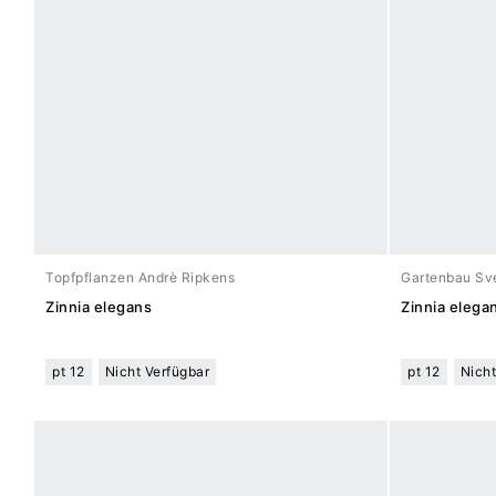
Topfpflanzen Andrè Ripkens
Gartenbau Sve
Zinnia elegans
Zinnia elega
pt 12
Nicht Verfügbar
pt 12
Nicht