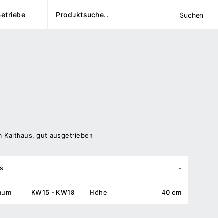
Betriebe
Suchen
 Kalthaus, gut ausgetrieben
s
-
raum
KW15 - KW18
Höhe
40 cm