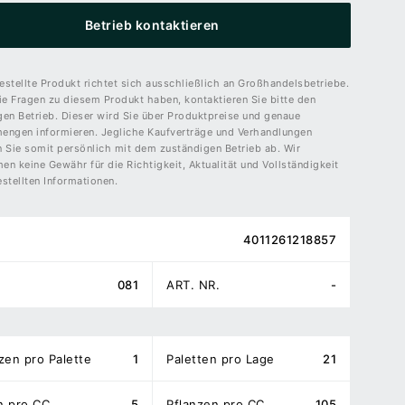
Betrieb kontaktieren
stellte Produkt richtet sich ausschließlich an Großhandelsbetriebe.
ie Fragen zu diesem Produkt haben, kontaktieren Sie bitte den
gen Betrieb. Dieser wird Sie über Produktpreise und genaue
engen informieren. Jegliche Kaufverträge und Verhandlungen
n Sie somit persönlich mit dem zuständigen Betrieb ab. Wir
n keine Gewähr für die Richtigkeit, Aktualität und Vollständigkeit
stellten Informationen.
4011261218857
081
ART. NR.
-
zen pro Palette
1
Paletten pro Lage
21
n pro CC
5
Pflanzen pro CC
105