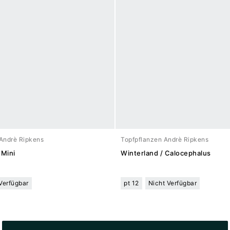
Andrè Ripkens
Topfpflanzen Andrè Ripkens
 Mini
Winterland / Calocephalus
Verfügbar
pt 12
Nicht Verfügbar