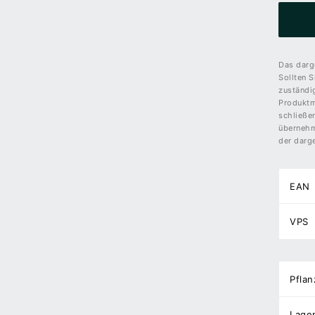
Das darge
Sollten S
zuständi
Produktm
schließe
übernehme
der darge
EAN
VPS
Pflan
Lage