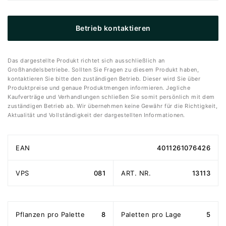
Betrieb kontaktieren
Das dargestellte Produkt richtet sich ausschließlich an
Großhandelsbetriebe. Sollten Sie Fragen zu diesem Produkt haben,
kontaktieren Sie bitte den zuständigen Betrieb. Dieser wird Sie über
Produktpreise und genaue Produktmengen informieren. Jegliche
Kaufverträge und Verhandlungen schließen Sie somit persönlich mit dem
zuständigen Betrieb ab. Wir übernehmen keine Gewähr für die Richtigkeit,
Aktualität und Vollständigkeit der dargestellten Informationen.
EAN
4011261076426
VPS
081
ART. NR.
13113
Pflanzen pro Palette
8
Paletten pro Lage
5