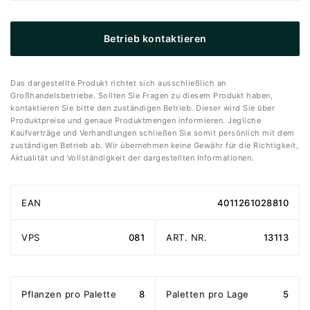
Betrieb kontaktieren
Das dargestellte Produkt richtet sich ausschließlich an
Großhandelsbetriebe. Sollten Sie Fragen zu diesem Produkt haben,
kontaktieren Sie bitte den zuständigen Betrieb. Dieser wird Sie über
Produktpreise und genaue Produktmengen informieren. Jegliche
Kaufverträge und Verhandlungen schließen Sie somit persönlich mit dem
zuständigen Betrieb ab. Wir übernehmen keine Gewähr für die Richtigkeit,
Aktualität und Vollständigkeit der dargestellten Informationen.
EAN
4011261028810
VPS
081
ART. NR.
13113
Pflanzen pro Palette
8
Paletten pro Lage
5