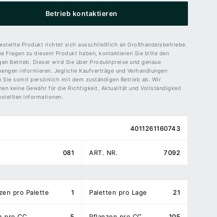
Betrieb kontaktieren
stellte Produkt richtet sich ausschließlich an Großhandelsbetriebe.
ie Fragen zu diesem Produkt haben, kontaktieren Sie bitte den
gen Betrieb. Dieser wird Sie über Produktpreise und genaue
engen informieren. Jegliche Kaufverträge und Verhandlungen
n Sie somit persönlich mit dem zuständigen Betrieb ab. Wir
n keine Gewähr für die Richtigkeit, Aktualität und Vollständigkeit
stellten Informationen.
4011261160743
081
ART. NR.
7092
zen pro Palette
1
Paletten pro Lage
21
n pro CC
5
Pflanzen pro CC
105