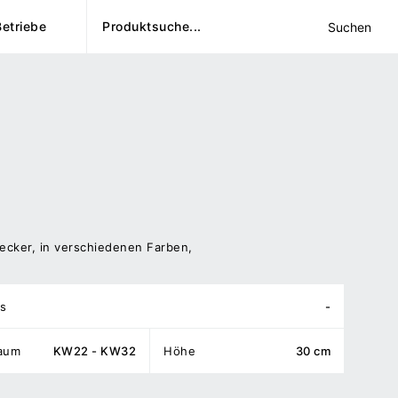
Betriebe
Suchen
cker, in verschiedenen Farben,
s
-
raum
KW22 - KW32
Höhe
30 cm