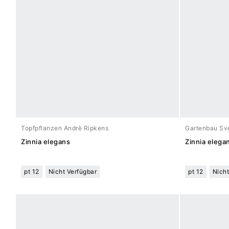
Topfpflanzen Andrè Ripkens
Gartenbau Sve
Zinnia elegans
Zinnia elega
pt 12
Nicht Verfügbar
pt 12
Nicht