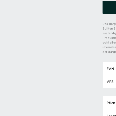
Das darge
Sollten S
zuständi
Produktm
schließe
übernehme
der darge
EAN
VPS
Pflan
Lage