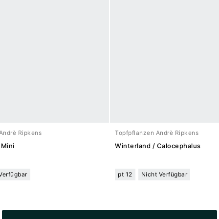
Andrè Ripkens
Topfpflanzen Andrè Ripkens
 Mini
Winterland / Calocephalus
Verfügbar
pt 12
Nicht Verfügbar