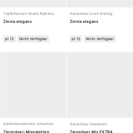
Topfpflanzen Andrè Ripkens
Gartenbau Sven Kreisig
Zinnia elegans
Zinnia elegans
pt 12
Nicht Verfügbar
pt 12
Nicht Verfügbar
Gartenbaubetrieb Johannes
Gartenbau Heekeren
Meuwesen
Ziergräser-Mixpaletten
Ziergräser Mix EXTRA