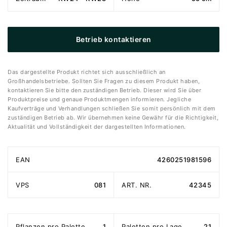
Betrieb kontaktieren
Das dargestellte Produkt richtet sich ausschließlich an
Großhandelsbetriebe. Sollten Sie Fragen zu diesem Produkt haben,
kontaktieren Sie bitte den zuständigen Betrieb. Dieser wird Sie über
Produktpreise und genaue Produktmengen informieren. Jegliche
Kaufverträge und Verhandlungen schließen Sie somit persönlich mit dem
zuständigen Betrieb ab. Wir übernehmen keine Gewähr für die Richtigkeit,
Aktualität und Vollständigkeit der dargestellten Informationen.
EAN
4260251981596
VPS
081
ART. NR.
42345
Pflanzen pro Palette
1
Paletten pro Lage
21