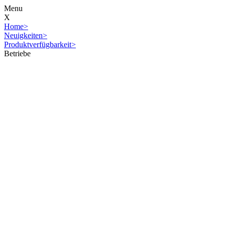
Menu
X
Home
>
Neuigkeiten
>
Produktverfügbarkeit
>
Betriebe