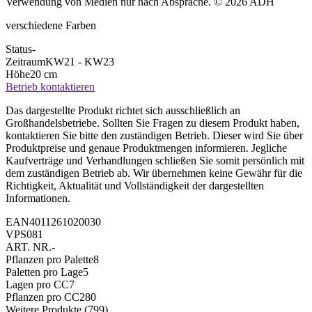
Verwendung von Medien nur nach Absprache. © 2026 ADH
verschiedene Farben
Status
-
Zeitraum
KW21 - KW23
Höhe
20 cm
Betrieb kontaktieren
Das dargestellte Produkt richtet sich ausschließlich an
Großhandelsbetriebe. Sollten Sie Fragen zu diesem Produkt haben,
kontaktieren Sie bitte den zuständigen Betrieb. Dieser wird Sie über
Produktpreise und genaue Produktmengen informieren. Jegliche
Kaufverträge und Verhandlungen schließen Sie somit persönlich mit
dem zuständigen Betrieb ab. Wir übernehmen keine Gewähr für die
Richtigkeit, Aktualität und Vollständigkeit der dargestellten
Informationen.
EAN
4011261020030
VPS
081
ART. NR.
-
Pflanzen pro Palette
8
Paletten pro Lage
5
Lagen pro CC
7
Pflanzen pro CC
280
Weitere Produkte
(799)