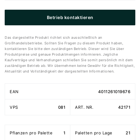
Betrieb kontaktieren
Das dargestellte Produkt richtet sich ausschließlich an
Großhandelsbetriebe. Sollten Sie Fragen zu diesem Produkt haben,
kontaktieren Sie bitte den zuständigen Betrieb. Dieser wird Sie über
Produktpreise und genaue Produktmengen informieren. Jegliche
Kaufverträge und Verhandlungen schließen Sie somit persönlich mit dem
zuständigen Betrieb ab. Wir übernehmen keine Gewähr für die Richtigkeit,
Aktualität und Vollständigkeit der dargestellten Informationen.
EAN
4011261019676
VPS
081
ART. NR.
42171
Pflanzen pro Palette
1
Paletten pro Lage
21