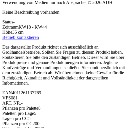
Verwendung von Medien nur nach Absprache. © 2026 ADH
Keine Beschreibung vorhanden
Status
-
Zeitraum
KW18 - KW44
Höhe
35 cm
Betrieb kontaktieren
Das dargestellte Produkt richtet sich ausschließlich an
Großhandelsbetriebe. Sollten Sie Fragen zu diesem Produkt haben,
kontaktieren Sie bitte den zuständigen Betrieb. Dieser wird Sie über
Produktpreise und genaue Produktmengen informieren. Jegliche
Kaufverträge und Verhandlungen schließen Sie somit persönlich mit
dem zuständigen Betrieb ab. Wir übernehmen keine Gewähr für die
Richtigkeit, Aktualität und Vollständigkeit der dargestellten
Informationen.
EAN
4011261137769
VPS
081
ART. NR.
-
Pflanzen pro Palette
8
Paletten pro Lage
5
Lagen pro CC
5
Pflanzen pro CC
200