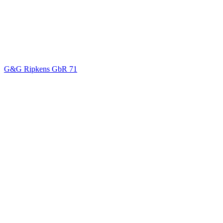
G&G Ripkens GbR
71