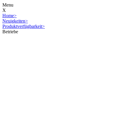
Menu
X
Home
>
Neuigkeiten
>
Produktverfügbarkeit
>
Betriebe