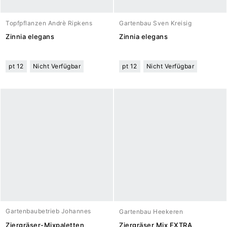
Topfpflanzen Andrè Ripkens
Gartenbau Sven Kreisig
Zinnia elegans
Zinnia elegans
pt 12
Nicht Verfügbar
pt 12
Nicht Verfügbar
Gartenbaubetrieb Johannes
Gartenbau Heekeren
Meuwesen
Ziergräser-Mixpaletten
Ziergräser Mix EXTRA