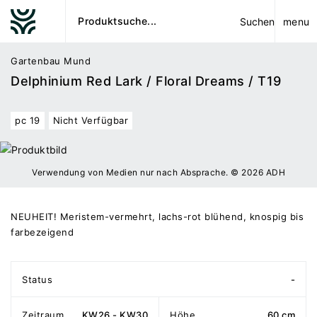
menu
Suchen
Gartenbau Mund
Delphinium Red Lark / Floral Dreams / T19
pc 19
Nicht Verfügbar
Verwendung von Medien nur nach Absprache. © 2026 ADH
NEUHEIT! Meristem-vermehrt, lachs-rot blühend, knospig bis
farbezeigend
Status
-
Zeitraum
KW26 - KW30
Höhe
60 cm