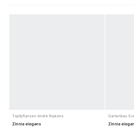
Topfpflanzen Andrè Ripkens
Gartenbau Sve
Zinnia elegans
Zinnia elega