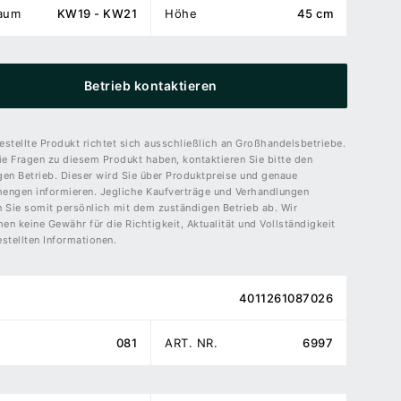
raum
KW19 - KW21
Höhe
45 cm
Betrieb kontaktieren
stellte Produkt richtet sich ausschließlich an Großhandelsbetriebe.
ie Fragen zu diesem Produkt haben, kontaktieren Sie bitte den
gen Betrieb. Dieser wird Sie über Produktpreise und genaue
engen informieren. Jegliche Kaufverträge und Verhandlungen
n Sie somit persönlich mit dem zuständigen Betrieb ab. Wir
n keine Gewähr für die Richtigkeit, Aktualität und Vollständigkeit
stellten Informationen.
4011261087026
081
ART. NR.
6997