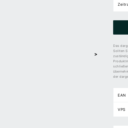
Zeit
Das darge
Sollten S
>
zuständi
Produktm
schließe
übernehme
der darge
EAN
VPS