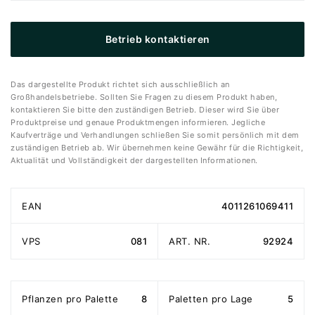
Betrieb kontaktieren
Das dargestellte Produkt richtet sich ausschließlich an
Großhandelsbetriebe. Sollten Sie Fragen zu diesem Produkt haben,
kontaktieren Sie bitte den zuständigen Betrieb. Dieser wird Sie über
Produktpreise und genaue Produktmengen informieren. Jegliche
Kaufverträge und Verhandlungen schließen Sie somit persönlich mit dem
zuständigen Betrieb ab. Wir übernehmen keine Gewähr für die Richtigkeit,
Aktualität und Vollständigkeit der dargestellten Informationen.
EAN
4011261069411
VPS
081
ART. NR.
92924
Pflanzen pro Palette
8
Paletten pro Lage
5