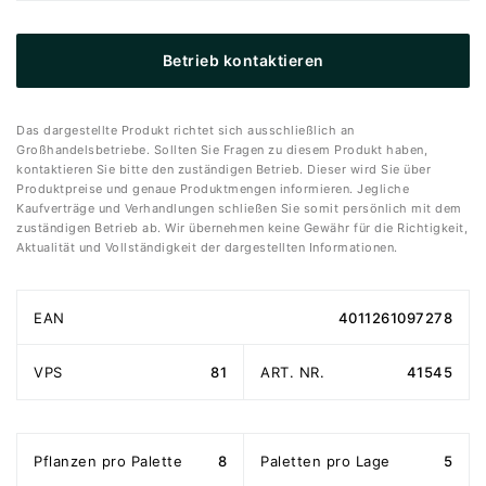
Betrieb kontaktieren
Das dargestellte Produkt richtet sich ausschließlich an
Großhandelsbetriebe. Sollten Sie Fragen zu diesem Produkt haben,
kontaktieren Sie bitte den zuständigen Betrieb. Dieser wird Sie über
Produktpreise und genaue Produktmengen informieren. Jegliche
Kaufverträge und Verhandlungen schließen Sie somit persönlich mit dem
zuständigen Betrieb ab. Wir übernehmen keine Gewähr für die Richtigkeit,
Aktualität und Vollständigkeit der dargestellten Informationen.
EAN
4011261097278
VPS
81
ART. NR.
41545
Pflanzen pro Palette
8
Paletten pro Lage
5