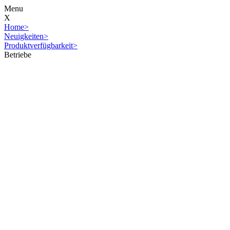
Menu
X
Home
>
Neuigkeiten
>
Produktverfügbarkeit
>
Betriebe