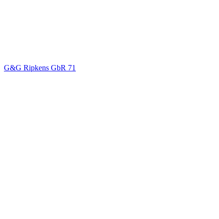
G&G Ripkens GbR
71