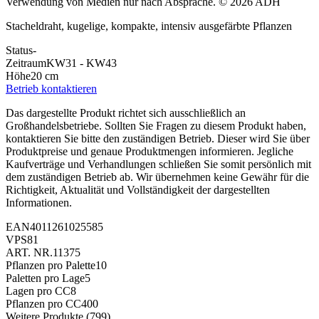
Verwendung von Medien nur nach Absprache. © 2026 ADH
Stacheldraht, kugelige, kompakte, intensiv ausgefärbte Pflanzen
Status
-
Zeitraum
KW31 - KW43
Höhe
20 cm
Betrieb kontaktieren
Das dargestellte Produkt richtet sich ausschließlich an
Großhandelsbetriebe. Sollten Sie Fragen zu diesem Produkt haben,
kontaktieren Sie bitte den zuständigen Betrieb. Dieser wird Sie über
Produktpreise und genaue Produktmengen informieren. Jegliche
Kaufverträge und Verhandlungen schließen Sie somit persönlich mit
dem zuständigen Betrieb ab. Wir übernehmen keine Gewähr für die
Richtigkeit, Aktualität und Vollständigkeit der dargestellten
Informationen.
EAN
4011261025585
VPS
81
ART. NR.
11375
Pflanzen pro Palette
10
Paletten pro Lage
5
Lagen pro CC
8
Pflanzen pro CC
400
Weitere Produkte
(799)