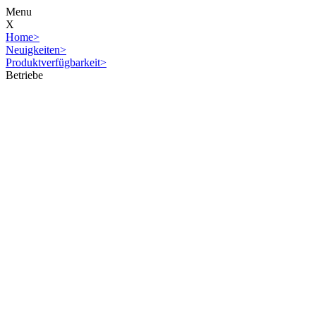
Menu
X
Home
>
Neuigkeiten
>
Produktverfügbarkeit
>
Betriebe