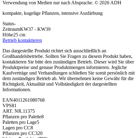
Verwendung von Medien nur nach Absprache. © 2026 ADH
kompakte, kugelige Pflanzen, intensive Ausfärbung
Status
-
Zeitraum
KW37 - KW39
Höhe
25 cm
Betrieb kontaktieren
Das dargestellte Produkt richtet sich ausschließlich an
Großhandelsbetriebe. Sollten Sie Fragen zu diesem Produkt haben,
kontaktieren Sie bitte den zuständigen Betrieb. Dieser wird Sie über
Produktpreise und genaue Produktmengen informieren. Jegliche
Kaufverträge und Verhandlungen schließen Sie somit persönlich mit
dem zuständigen Betrieb ab. Wir übernehmen keine Gewähr für die
Richtigkeit, Aktualität und Vollständigkeit der dargestellten
Informationen.
EAN
4011261080768
VPS
81
ART. NR.
11375
Pflanzen pro Palette
8
Paletten pro Lage
5
Lagen pro CC
8
Pflanzen pro CC
320