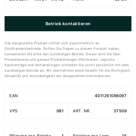
Betrieb kontaktieren
Das dargestellte Produkt richtet sich ausschließlich an
Großhandelsbetriebe. Sollten Sie Fragen zu diesem Produkt haben,
kontaktieren Sie bitte den zuständigen Betrieb. Dieser wird Sie über
Produktpreise und genaue Produktmengen informieren. Jegliche
Kaufverträge und Verhandlungen schließen Sie somit persönlich mit dem
zuständigen Betrieb ab. Wir übernehmen keine Gewähr für die Richtigkeit,
Aktualität und Vollständigkeit der dargestellten Informationen.
EAN
4011261096097
VPS
081
ART. NR.
57509
Pflanzen pro Palette
1
Paletten pro Lage
15