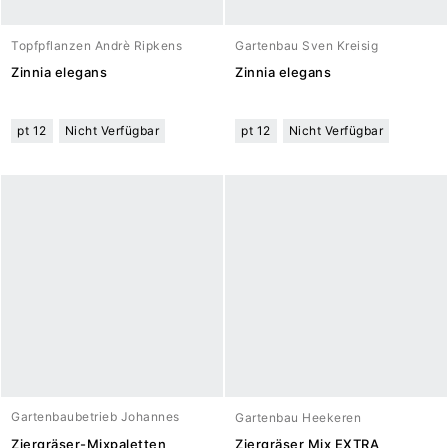
Topfpflanzen Andrè Ripkens
Gartenbau Sven Kreisig
Zinnia elegans
Zinnia elegans
pt 12
Nicht Verfügbar
pt 12
Nicht Verfügbar
Gartenbaubetrieb Johannes
Gartenbau Heekeren
Meuwesen
Ziergräser-Mixpaletten
Ziergräser Mix EXTRA