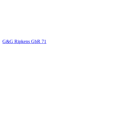
G&G Ripkens GbR
71