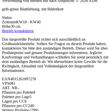
Verwendung von Medien nur nach Absprache. © 2026 ADH
gelb-grüne Blattfärbung, mit Bildetikett
Status
-
Zeitraum
KW18 - KW40
Höhe
30 cm
Betrieb kontaktieren
Das dargestellte Produkt richtet sich ausschließlich an
Großhandelsbetriebe. Sollten Sie Fragen zu diesem Produkt haben,
kontaktieren Sie bitte den zuständigen Betrieb. Dieser wird Sie über
Produktpreise und genaue Produktmengen informieren. Jegliche
Kaufverträge und Verhandlungen schließen Sie somit persönlich mit
dem zuständigen Betrieb ab. Wir übernehmen keine Gewähr für die
Richtigkeit, Aktualität und Vollständigkeit der dargestellten
Informationen.
EAN
4011261097278
VPS
081
ART. NR.
-
Pflanzen pro Palette
8
Paletten pro Lage
5
Lagen pro CC
6
Pflanzen pro CC
240
Weitere Produkte
(799)