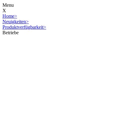
Menu
X
Home
>
Neuigkeiten
>
Produktverfügbarkeit
>
Betriebe