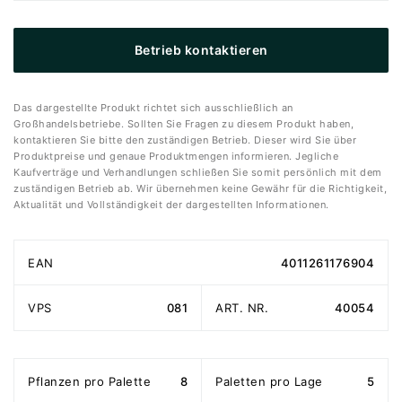
Betrieb kontaktieren
Das dargestellte Produkt richtet sich ausschließlich an
Großhandelsbetriebe. Sollten Sie Fragen zu diesem Produkt haben,
kontaktieren Sie bitte den zuständigen Betrieb. Dieser wird Sie über
Produktpreise und genaue Produktmengen informieren. Jegliche
Kaufverträge und Verhandlungen schließen Sie somit persönlich mit dem
zuständigen Betrieb ab. Wir übernehmen keine Gewähr für die Richtigkeit,
Aktualität und Vollständigkeit der dargestellten Informationen.
EAN
4011261176904
VPS
081
ART. NR.
40054
Pflanzen pro Palette
8
Paletten pro Lage
5