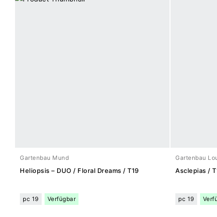
Gartenbau Mund
Gartenbau Lo
Heliopsis – DUO / Floral Dreams / T19
Asclepias / 
pc 19
Verfügbar
pc 19
Verf