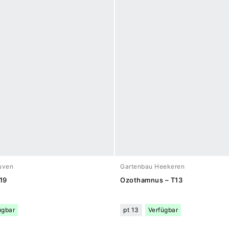
uven
Gartenbau Heekeren
T19
Ozothamnus – T13
ügbar
pt 13
Verfügbar